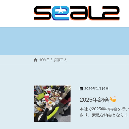
コ
ナ
ン
ビ
テ
ゲ
ン
ー
ツ
シ
へ
ョ
ス
ン
キ
に
ッ
移
HOME
須藤正人
プ
動
2026年1月16日
2025年納会
本社で2025年の納会を
さり、素敵な納会となりま